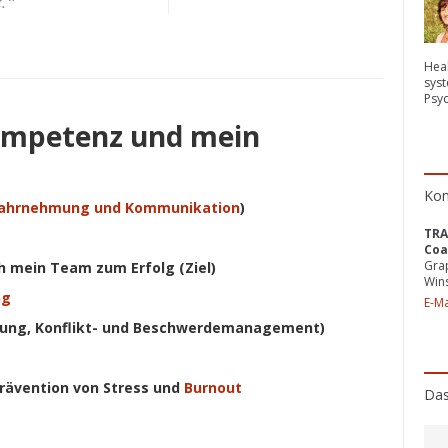
t.“
Heal
syst
Psy
ompetenz und mein
Kon
ahrnehmung und Kommunikation
)
TRA
Coa
Gra
h mein Team zum Erfolg (Ziel)
Win
ng
E-Ma
hung, Konflikt- und Beschwerdemanagement)
Prävention von Stress und
Burnout
Das