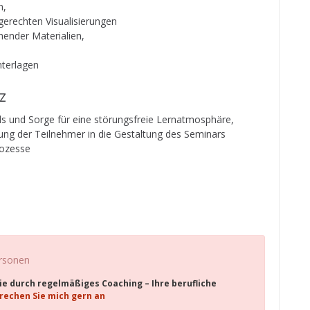
n,
ngerechten Visualisierungen
hender Materialien,
nterlagen
z
ds und Sorge für eine störungsfreie Lernatmosphäre,
ung der Teilnehmer in die Gestaltung des Seminars
rozesse
ersonen
 Sie durch regelmäßiges Coaching – Ihre berufliche
rechen Sie mich gern an