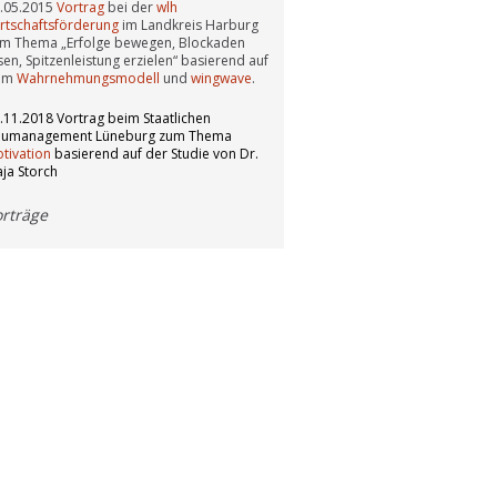
.05.2015
Vortrag
bei der
wlh
rtschaftsförderung
im Landkreis Harburg
m Thema „Erfolge bewegen, Blockaden
sen, Spitzenleistung erzielen“ basierend auf
em
Wahrnehmungsmodell
und
wingwave
.
.11.2018 Vortrag beim Staatlichen
umanagement Lüneburg zum Thema
tivation
basierend auf der Studie von Dr.
ja Storch
orträge