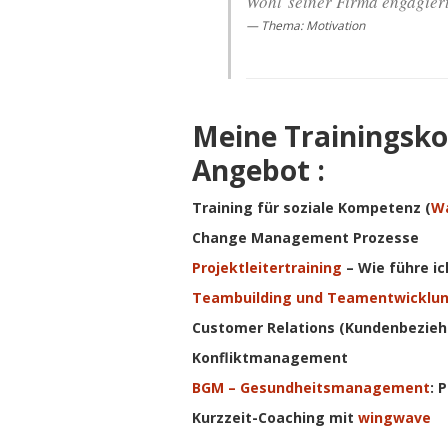
Wohl seiner Firma engagier
Thema: Motivation
Meine Trainingsk
Angebot :
Training für soziale Kompetenz (
W
Change Management Prozesse
Projektleitertraining
– Wie führe ic
Teambuilding und Teamentwicklu
Customer Relations (Kundenbezie
Konfliktmanagement
BGM – Gesundheitsmanagement
: 
Kurzzeit-Coaching mit
wingwave