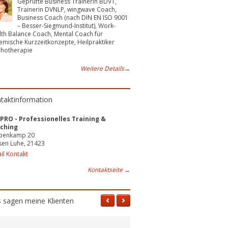
Geprüfte Business Trainerin BDVT,
Trainerin DVNLP, wingwave Coach,
Business Coach (nach DIN EN ISO 9001
– Besser-Siegmund-Institut), Work-
th Balance Coach, Mental Coach für
emische Kurzzeitkonzepte, Heilpraktiker
chotherapie
Weitere Details
→
taktinformation
PRO - Professionelles Training &
ching
penkamp 20
sen Luhe, 21423
il Kontakt
Kontaktseite
→
 sagen meine Klienten