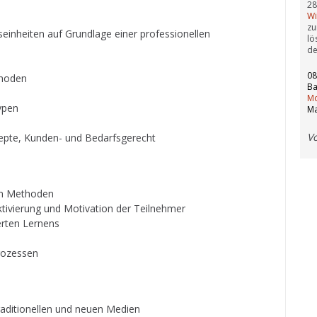
28
Wi
zu
seinheiten auf Grundlage einer professionellen
lö
d
08
thoden
Ba
Mo
ypen
Ma
V
pte, Kunden- und Bedarfsgerecht
von Methoden
ktivierung und Motivation der Teilnehmer
erten Lernens
rozessen
raditionellen und neuen Medien