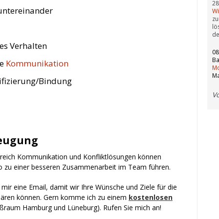
28
 untereinander
Wi
zu
lö
d
es Verhalten
08
Ba
he
Kommunikation
Mo
Ma
tifizierung/Bindung
V
beugung
reich
Kommunikation
und
Konfliktlösungen
können
o zu einer besseren Zusammenarbeit im Team führen.
 mir eine Email, damit wir Ihre Wünsche und Ziele für die
 klären können. Gern komme ich zu einem
kostenlosen
roßraum Hamburg und Lüneburg).
Rufen
Sie mich an!