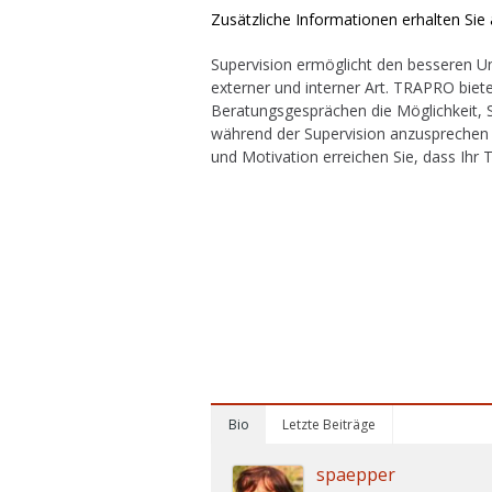
Zusätzliche Informationen erhalten Sie
Supervision ermöglicht den besseren 
externer und interner Art. TRAPRO biet
Beratungsgesprächen die Möglichkeit, 
während der Supervision anzusprechen 
und Motivation erreichen Sie, dass Ihr 
TRAPRO – Persönliche Beratung in Ha
telefonische Beratung möglich. Busines
in Winsen/Luhe, Lüneburg, Hamburg u
Kommunikation – Konfliktlösung – Ham
Hamburg – Service – Hotel – Training –
Hotel – Service – Training – Coaching –
Training – Hotel – Service – Training –
Coaching – Hamburg – Hotel – service –
Bio
Letzte Beiträge
spaepper