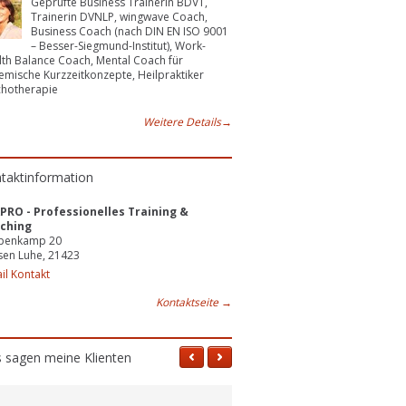
Geprüfte Business Trainerin BDVT,
Trainerin DVNLP, wingwave Coach,
Business Coach (nach DIN EN ISO 9001
– Besser-Siegmund-Institut), Work-
th Balance Coach, Mental Coach für
emische Kurzzeitkonzepte, Heilpraktiker
chotherapie
Weitere Details
→
taktinformation
PRO - Professionelles Training &
ching
penkamp 20
sen Luhe, 21423
il Kontakt
Kontaktseite
→
 sagen meine Klienten