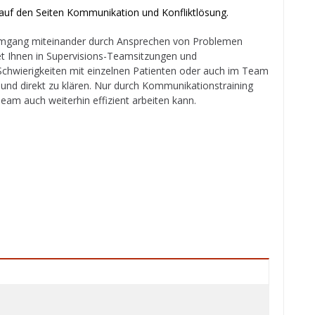
 auf den Seiten
Kommunikation
und
Konfliktlösung
.
Umgang miteinander durch Ansprechen von Problemen
et Ihnen in Supervisions-Teamsitzungen und
Schwierigkeiten mit einzelnen Patienten oder auch im Team
und direkt zu klären. Nur durch Kommunikationstraining
Team auch weiterhin effizient arbeiten kann.
mburg, Lüneburg, Winsen/Luhe und Umgebung, auch
s Coaching, Training (BDVT geprüft) und Projektberatung
nd Umgebung.
burg – Lüneburg – Kommunikation – Konfliktlösung –
 Hotel – Service – Training – Coaching – Kommunikation –
 Hamburg – Hotel – service – Hotel – Training – Service –
 Coaching – Kommunikation – Hotel – Service – Training –
 Hotel – Training – Service