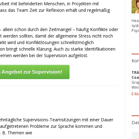
rbeit mit behinderten Menschen, in Projekten mit
, dass das Team Zeit zur Reflexion erhält und regelmäßig
Heal
syst
– allein schon durch den
Zeitmangel
– häufig Konflikte oder
Psy
t werden sollten, damit der allgemeine Stress nicht noch
ärkt wird und
Konfliktlösungen
schnellstmöglich
n bringt schnelle Klärung. Auch zu starke Identifikationen
lemen werden bei der Supervision aufgelöst.
Kon
in Angebot zur Supervision!
TRA
Coa
Gra
Win
E-Ma
zehntägliche Supervisions-Teamsitzungen mit einer Dauer
Das
le aufgetretenen Probleme zur Sprache kommen und
 z. B. Themen wie