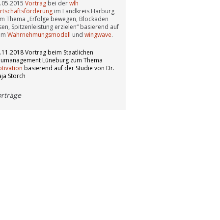
.05.2015
Vortrag
bei der
wlh
rtschaftsförderung
im Landkreis Harburg
m Thema „Erfolge bewegen, Blockaden
sen, Spitzenleistung erzielen“ basierend auf
em
Wahrnehmungsmodell
und
wingwave
.
.11.2018 Vortrag beim Staatlichen
umanagement Lüneburg zum Thema
tivation
basierend auf der Studie von Dr.
ja Storch
orträge