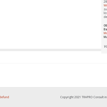
28
Wi
zu
lö
d
08
Ba
Mo
Ma
V
Befund
Copyright 2021 TRAPRO Consult i