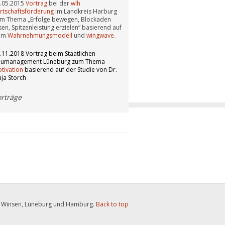
.05.2015
Vortrag
bei der
wlh
rtschaftsförderung
im Landkreis Harburg
m Thema „Erfolge bewegen, Blockaden
sen, Spitzenleistung erzielen“ basierend auf
em
Wahrnehmungsmodell
und
wingwave
.
.11.2018 Vortrag beim Staatlichen
umanagement Lüneburg zum Thema
tivation
basierend auf der Studie von Dr.
ja Storch
orträge
n Winsen, Lüneburg und Hamburg.
Back to top