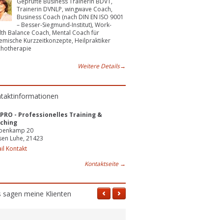
Geprüfte Business Trainerin BDVT,
Trainerin DVNLP, wingwave Coach,
Business Coach (nach DIN EN ISO 9001
– Besser-Siegmund-Institut), Work-
th Balance Coach, Mental Coach für
emische Kurzzeitkonzepte, Heilpraktiker
chotherapie
Weitere Details
→
taktinformationen
PRO - Professionelles Training &
ching
penkamp 20
sen Luhe, 21423
il Kontakt
Kontaktseite
→
 sagen meine Klienten