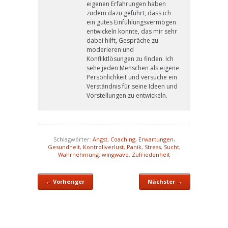
eigenen Erfahrungen haben
zudem dazu geführt, dass ich
ein gutes Einfühlungsvermögen
entwickeln konnte, das mir sehr
dabei hilft, Gespräche zu
moderieren und
Konfliktlösungen zu finden. Ich
sehe jeden Menschen als eigene
Persönlichkeit und versuche ein
Verständnis für seine Ideen und
Vorstellungen zu entwickeln.
Schlagwörter:
Angst
,
Coaching
,
Erwartungen
,
Gesundheit
,
Kontrollverlust
,
Panik
,
Stress
,
Sucht
,
Wahrnehmung
,
wingwave
,
Zufriedenheit
← Vorheriger
Nächster →