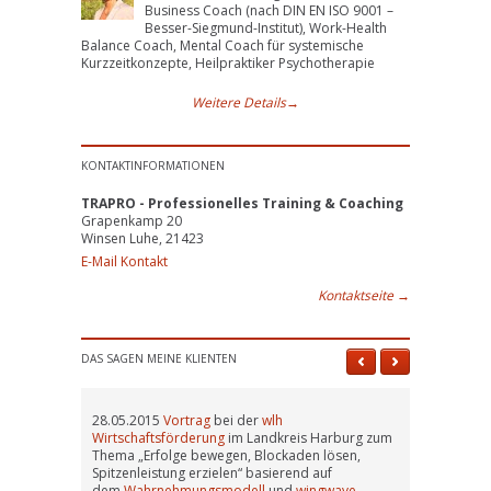
Business Coach (nach DIN EN ISO 9001 –
Besser-Siegmund-Institut), Work-Health
Balance Coach, Mental Coach für systemische
Kurzzeitkonzepte, Heilpraktiker Psychotherapie
Weitere Details
→
KONTAKTINFORMATIONEN
TRAPRO - Professionelles Training & Coaching
Grapenkamp 20
Winsen Luhe, 21423
E-Mail Kontakt
Kontaktseite
→
DAS SAGEN MEINE KLIENTEN
28.05.2015
Vortrag
bei der
wlh
Wirtschaftsförderung
im Landkreis Harburg zum
Thema „Erfolge bewegen, Blockaden lösen,
Spitzenleistung erzielen“ basierend auf
dem
Wahrnehmungsmodell
und
wingwave
.