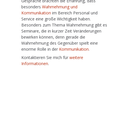
Gespräche brachten die Erfahrung, dass
besonders
Wahrnehmung und
Kommunikation
im Bereich Personal und
Service eine große Wichtigkeit haben.
Besonders zum Thema Wahrnehmung gibt es
Seminare, die in kurzer Zeit Veränderungen
bewirken können, denn gerade die
Wahrnehmung des Gegenüber spielt eine
enorme Rolle in der
Kommunikation
.
Kontaktieren Sie mich für
weitere
Informationen
.
HAMBURG – BURNOUT – COACHING – TRAINING –
HAMBURG – BURNOUT – COACHING – TRAINING –
HAMBURG – BURNOUT – COACHING – TRAINING –
HAMBURG – BURNOUT – COACHING – TRAINING –
HAMBURG – BURNOUT – COACHING – TRAINING –
HAMBURG – BURNOUT – COACHING – TRAINING –
HAMBURG – BURNOUT – COACHING – TRAINING –
HAMBURG – BURNOUT – COACHING – TRAINING –
HAMBURG – BURNOUT – COACHING – TRAINING –
HAMBURG – BURNOUT – COACHING – TRAINING –
HAMBURG – BURNOUT – COACHING – TRAINING –